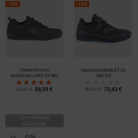
-10%
-10%
Παπούτσια που
Παπούτσια KOBLET O2
αναπνέουν LAKE O2 SRC
SRC FO
FO
56,59 €
73,43 €
62,87 €
81,59 €
ТΟ ΠΡΟΪΌΝ ΈΧΕΙ
ΕΞΑΝΤΛΗΘΕΊ