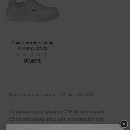
Παπούτσια ασφαλείας
TOKUI S3 CI SRC
87,67 €
Εμφανίζονται τα στοιχεία 1-23 από σύνολο 23
Τα παπούτσια εργασίας COFRA αποτελούν
αξιόπιστα μέσα ατομικής προστασίας για
επαγγελματίες που εργάζονται σε απαιτητικά