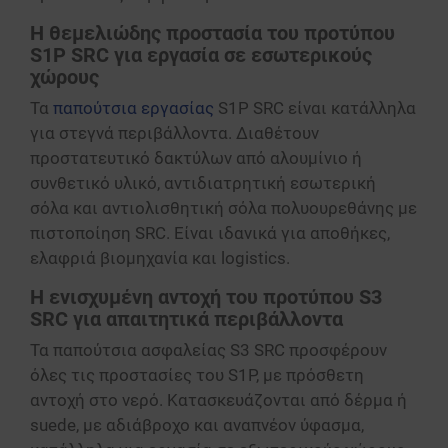
ΛΕΙΤΟΥΡΓΙΚΌΤΗΤΑΣ
Η θεμελιώδης προστασία του προτύπου
ΜΗ ΤΑΞΙΝΟΜΗΜΈΝΑ
S1P SRC για εργασία σε εσωτερικούς
χώρους
Τα
παπούτσια εργασίας
S1P SRC είναι κατάλληλα
για στεγνά περιβάλλοντα. Διαθέτουν
προστατευτικό δακτύλων από αλουμίνιο ή
συνθετικό υλικό, αντιδιατρητική εσωτερική
σόλα και αντιολισθητική σόλα πολυουρεθάνης με
πιστοποίηση SRC. Είναι ιδανικά για αποθήκες,
ελαφριά βιομηχανία και logistics.
Η ενισχυμένη αντοχή του προτύπου S3
SRC για απαιτητικά περιβάλλοντα
Τα παπούτσια ασφαλείας S3 SRC προσφέρουν
όλες τις προστασίες του S1P, με πρόσθετη
αντοχή στο νερό. Κατασκευάζονται από δέρμα ή
suede, με αδιάβροχο και αναπνέον ύφασμα,