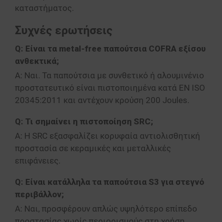
καταστήματος.
Συχνές ερωτήσεις
Q:
Είναι τα metal-free παπούτσια COFRA εξίσου
ανθεκτικά;
A:
Ναι.
Τα παπούτσια με συνθετικό ή αλουμινένιο
προστατευτικό είναι πιστοποιημένα κατά EN ISO
20345:
2011 και αντέχουν κρούση 200 Joules.
Q:
Τι σημαίνει η πιστοποίηση SRC;
A:
Η SRC εξασφαλίζει κορυφαία αντιολισθητική
προστασία σε κεραμικές και μεταλλικές
επιφάνειες.
Q:
Είναι κατάλληλα τα παπούτσια S3 για στεγνό
περιβάλλον;
A:
Ναι,
προσφέρουν απλώς υψηλότερο επίπεδο
προστασίας χωρίς περιορισμούς στη χρήση.